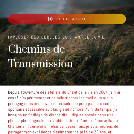
RETOUR AU SITE
IMPULSER DES CERCLES DU CHANT DE LA VIE
Chemins
de
Transmission
Depuis l’ouverture des ateliers du Chant de la vie en 2007, je n’ai
cessé d’expérimenter et de sélectionner les meilleurs outils
pédagogiques pour inventer un cadre de pratique du chant
spontané accessible au plus grand nombre. Au fil du temps, j’ai
imaginé un florilège de dispositifs ludiques ancrés dans une
philosophie originale qui facilite cette expérience émerveillante.
Chanter en liberté et en reliance. Désormais, je suis heureux de
partager mon expérience d’animateur de près de 20 ans, et